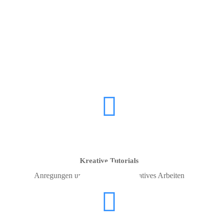
Wir lieben Kunst! Wir lieben Videos! Wir
lieben kreatives Arbeiten!
Kreative Tutorials
Anregungen und Beispiele für kreatives Arbeiten