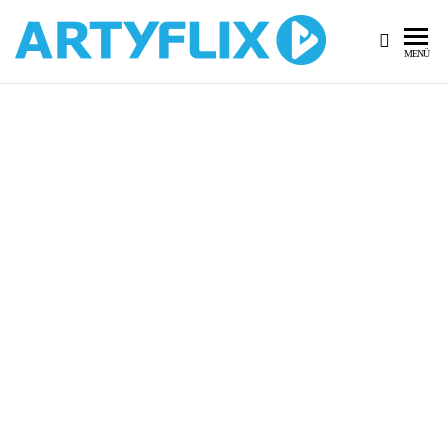
MENÜ
KOSTENFREIE VIDEOS
RUND UMS ZEICHNEN,
MALEN UND GESTALTEN.
MIT HERZ UND
LEIDENSCHAFT
FÜR DEINE
KREATIVITÄT
|