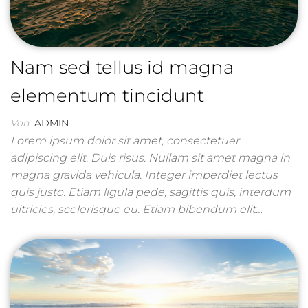
Nam sed tellus id magna
elementum tincidunt
Von
ADMIN
Lorem ipsum dolor sit amet, consectetuer
adipiscing elit. Duis risus. Nullam sit amet magna in
magna gravida vehicula. Integer imperdiet lectus
quis justo. Etiam ligula pede, sagittis quis, interdum
ultricies, scelerisque eu. Etiam bibendum elit…