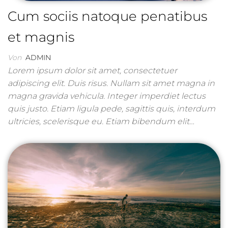
Cum sociis natoque penatibus
et magnis
Von
ADMIN
Lorem ipsum dolor sit amet, consectetuer
adipiscing elit. Duis risus. Nullam sit amet magna in
magna gravida vehicula. Integer imperdiet lectus
quis justo. Etiam ligula pede, sagittis quis, interdum
ultricies, scelerisque eu. Etiam bibendum elit…