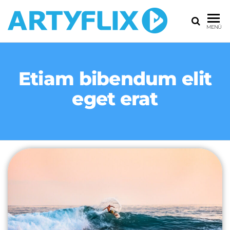
MENÜ
Etiam bibendum elit
eget erat